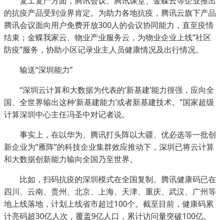
复工复产方面，腾讯会议、腾讯课堂、金蝶云等企业推出
的抗疫产品受到业界肯定。为助力各地抗疫，腾讯云旗下产品
腾讯会议面向用户免费开放300人的会议协同能力，直至疫情
结束；金蝶我家云、物业产业服务云，为物业企业上线“社区
防疫”服务，协助小区记录业主人员健康情况及出行情况。
输送“深圳能力”
“深圳云计算和大数据为代表的‘新基建’能力很强，应向全
国、全世界输出这种‘新基建能力’或者新基建技术。”国家超级
计算深圳中心主任冯圣中对记者说。
事实上，在以华为、腾讯打头阵以大疆、优必选等一批创
新企业为“雁阵”的科技企业集群效应推动下，深圳已将云计算
和大数据创新能力输向全国乃至世界。
比如，扫码抗疫的深圳模式在全国复制。腾讯健康码已在
四川、云南、贵州、北京、上海、天津、重庆、武汉、广州等
地上线落地，计划上线省市超过100个。截至目前，健康码累
计亮码超30亿人次，覆盖9亿人口，累计访问量突破100亿。