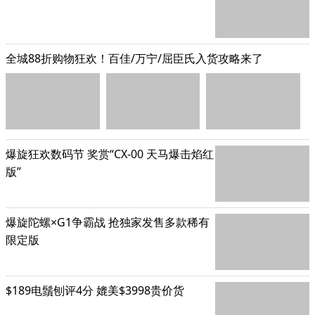
全城88折购物狂欢！百佳/万宁/屈臣氏入货攻略来了
爆旋狂欢数码节 奖赏“CX-00 天马爆击焰红
版”
爆旋陀螺×G1争霸战 抢独家发售多款稀有
限定版
$189电鬚刨评4分 媲美$3998贵价货