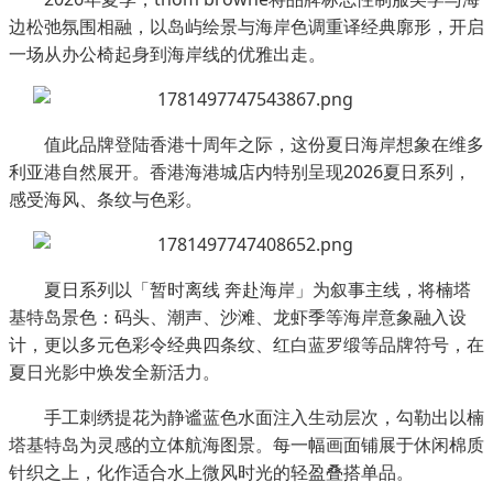
边松弛氛围相融，以岛屿绘景与海岸色调重译经典廓形，开启
一场从办公椅起身到海岸线的优雅出走。
值此品牌登陆香港十周年之际，这份夏日海岸想象在维多
利亚港自然展开。香港海港城店内特别呈现2026夏日系列，
感受海风、条纹与色彩。
夏日系列以「暂时离线 奔赴海岸」为叙事主线，将楠塔
基特岛景色：码头、潮声、沙滩、龙虾季等海岸意象融入设
计，更以多元色彩令经典四条纹、红白蓝罗缎等品牌符号，在
夏日光影中焕发全新活力。
手工刺绣提花为静谧蓝色水面注入生动层次，勾勒出以楠
塔基特岛为灵感的立体航海图景。每一幅画面铺展于休闲棉质
针织之上，化作适合水上微风时光的轻盈叠搭单品。