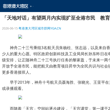
「天地对话」有望两月内实现扩至全港市民 教育
2026-06-15
粤港澳大湾区城市群网YGA.CN
神舟二十三号乘组3名航天员朱杨柱、张志远，以及来自
少人的重大心愿。特区政府创新科技及工业局局长孙东昨日在
级安排，让正随神舟二十三号执行任务的黎家盈，于未来一两
开放予全港市民，能把航天由教育项目昇华为全民共识与社会
更多香港接班人。
早于2013年，神舟十号航天员聂海胜、张晓光、王亚平
或录播观看。
而随着「天宫」空间站逐步建设，「天宫课堂」第一课于2