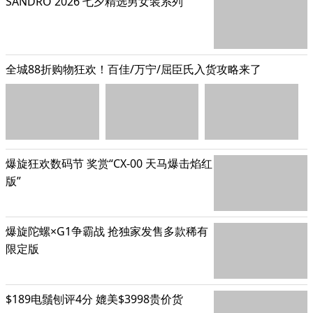
SANDRO 2026 七夕精选男女装系列
全城88折购物狂欢！百佳/万宁/屈臣氏入货攻略来了
爆旋狂欢数码节 奖赏“CX-00 天马爆击焰红
版”
爆旋陀螺×G1争霸战 抢独家发售多款稀有
限定版
$189电鬚刨评4分 媲美$3998贵价货