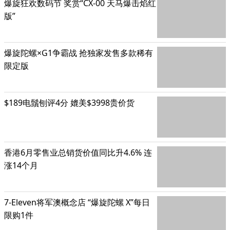
爆旋狂欢数码节 奖赏“CX-00 天马爆击焰红
版”
爆旋陀螺×G1争霸战 抢独家发售多款稀有
限定版
$189电鬚刨评4分 媲美$3998贵价货
香港6月零售业总销货价值同比升4.6% 连
涨14个月
7-Eleven将军澳概念店 “爆旋陀螺 X”每日
限购1件