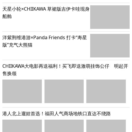
天星小轮×CHIIKAWA 草裙版吉伊卡哇现身
船舱
洋紫荆维港游×Panda Friends 打卡“寿星
版”充气大熊猫
CHIIKAWA大电影再送福利！买飞即送激萌挂饰公仔 明起开
售换领
港人北上遛娃首选！福田人气商场地铁口直达不绕路