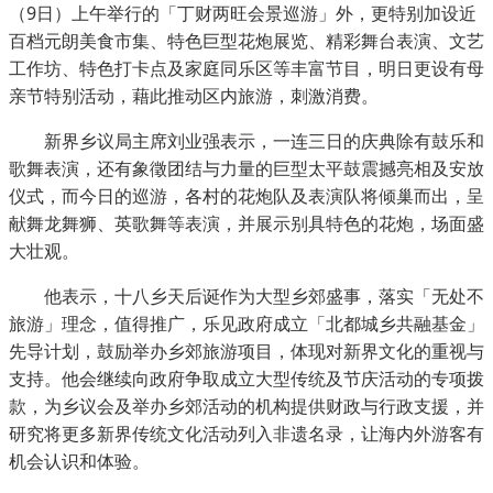
（9日）上午举行的「丁财两旺会景巡游」外，更特别加设近
百档元朗美食市集、特色巨型花炮展览、精彩舞台表演、文艺
工作坊、特色打卡点及家庭同乐区等丰富节目，明日更设有母
亲节特别活动，藉此推动区内旅游，刺激消费。
新界乡议局主席刘业强表示，一连三日的庆典除有鼓乐和
歌舞表演，还有象徵团结与力量的巨型太平鼓震撼亮相及安放
仪式，而今日的巡游，各村的花炮队及表演队将倾巢而出，呈
献舞龙舞狮、英歌舞等表演，并展示别具特色的花炮，场面盛
大壮观。
他表示，十八乡天后诞作为大型乡郊盛事，落实「无处不
旅游」理念，值得推广，乐见政府成立「北都城乡共融基金」
先导计划，鼓励举办乡郊旅游项目，体现对新界文化的重视与
支持。他会继续向政府争取成立大型传统及节庆活动的专项拨
款，为乡议会及举办乡郊活动的机构提供财政与行政支援，并
研究将更多新界传统文化活动列入非遗名录，让海内外游客有
机会认识和体验。