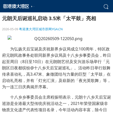
元朗天后诞巡礼启动 3.5米「太平鼓」亮相
2026-05-09
粤港澳大湾区城市群网YGA.CN
为弘扬天后宝诞及庆祝新界乡议局成立100周年，特区政
府元朗民政事务处联同新界乡议局及十八乡乡事委员会，昨日
起至周日（8日至10日）在元朗朗艺径及安兴游乐场举行「元
朗区日夜都缤纷@十八乡天后宝诞巡礼」。活动昨日举行鼓舞
传承喜动礼，高3.47米、象徵团结与力量的巨型「太平鼓」在
启动礼亮相，并有「灯光汇演」及崭新的「夜光英歌舞」等，
为一连三日庆典揭开序幕。
十八乡乡事委员会主席程振明表示，元朗十八乡天后宝诞
巡游是全港最大型传统庆祝活动之一，2021年荣登国家级非
物质文化遗产代表性项目名录，今年活动内容丰富，除今日