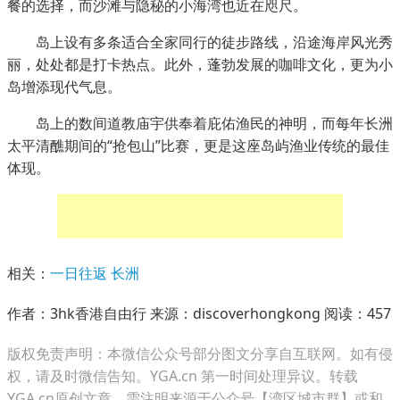
餐的选择，而沙滩与隐秘的小海湾也近在咫尺。
岛上设有多条适合全家同行的徒步路线，沿途海岸风光秀
丽，处处都是打卡热点。此外，蓬勃发展的咖啡文化，更为小
岛增添现代气息。
岛上的数间道教庙宇供奉着庇佑渔民的神明，而每年长洲
太平清醮期间的“抢包山”比赛，更是这座岛屿渔业传统的最佳
体现。
相关：
一日往返
长洲
作者：3hk香港自由行 来源：discoverhongkong 阅读：
457
版权免责声明：本微信公众号部分图文分享自互联网。如有侵
权，请及时微信告知。YGA.cn 第一时间处理异议。转载
YGA.cn原创文章，需注明来源于公众号【湾区城市群】或和