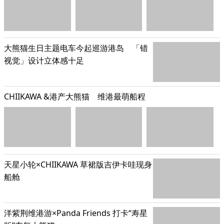
大熊猫生日主题电车今起巡游港岛 「错
视觉」设计立体感十足
CHIIKAWA &港产大熊猫 维港最萌船程
天星小轮×CHIIKAWA 草裙版吉伊卡哇现身
船舱
洋紫荆维港游×Panda Friends 打卡“寿星